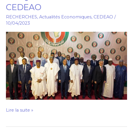
CEDEAO
A
LA
RECHERCHES
,
Actualités Economiques
,
CEDEAO
/
MONNAIE
10/04/2023
UNIQUE
DANS
L’ESPACE
CEDEAO
Lire la suite »