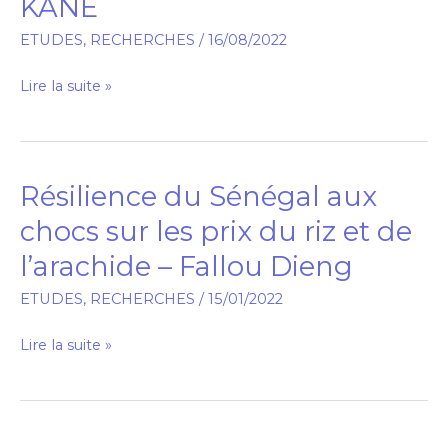
KANE
SÉNÉGAL
BARRY-
ETUDES
,
RECHERCHES
/
16/08/2022
Ibrahima-
et-
Lire la suite »
KANE
Résilience du Sénégal aux
Résilience
du
chocs sur les prix du riz et de
Sénégal
l’arachide – Fallou Dieng
aux
chocs
ETUDES
,
RECHERCHES
/
15/01/2022
sur
Lire la suite »
les
prix
du
riz