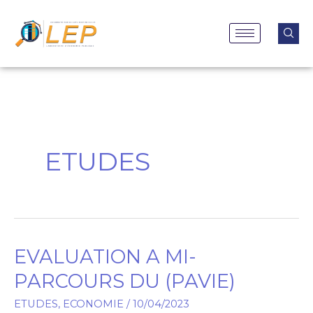
Aller
au
contenu
ETUDES
EVALUATION A MI-
EVALUATION
A
PARCOURS DU (PAVIE)
MI-
ETUDES
,
ECONOMIE
/
10/04/2023
PARCOURS