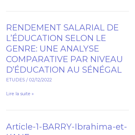
in
Senegal
RENDEMENT SALARIAL DE
RENDEMENT
SALARIAL
L’ÉDUCATION SELON LE
DE
GENRE: UNE ANALYSE
L’ÉDUCATION
COMPARATIVE PAR NIVEAU
SELON
LE
D’ÉDUCATION AU SÉNÉGAL
GENRE:
ETUDES
/
02/12/2022
UNE
ANALYSE
Lire la suite »
COMPARATIVE
PAR
NIVEAU
D’ÉDUCATION
Article-1-BARRY-Ibrahima-et-
Article-
AU
1-