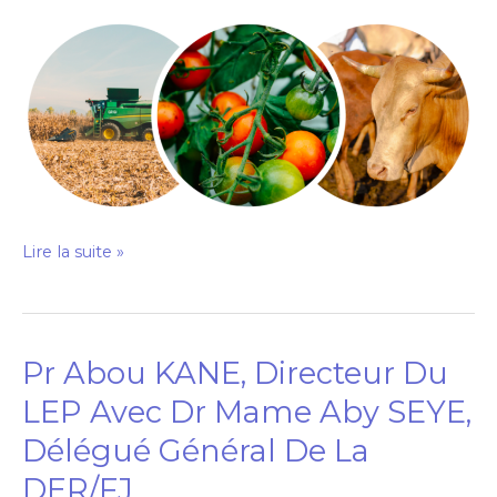
DU
(PAVIE)
Lire la suite »
Pr Abou KANE, Directeur Du
Pr
Abou
LEP Avec Dr Mame Aby SEYE,
KANE,
Délégué Général De La
Directeur
DER/FJ​
Du