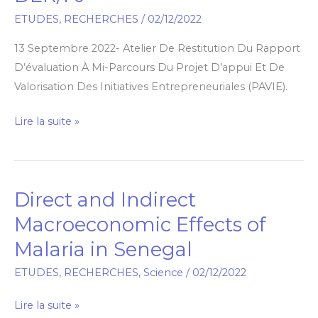
LEP
ETUDES
,
RECHERCHES
/
02/12/2022
Avec
13 Septembre 2022- Atelier De Restitution Du Rapport
Dr
D’évaluation À Mi-Parcours Du Projet D’appui Et De
Mame
Valorisation Des Initiatives Entrepreneuriales (PAVIE).
Aby
SEYE,
Lire la suite »
Délégué
Général
De
La
Direct and Indirect
Direct
DER/FJ​
and
Macroeconomic Effects of
Indirect
Malaria in Senegal
Macroeconomic
Effects
ETUDES
,
RECHERCHES
,
Science
/
02/12/2022
of
Lire la suite »
Malaria