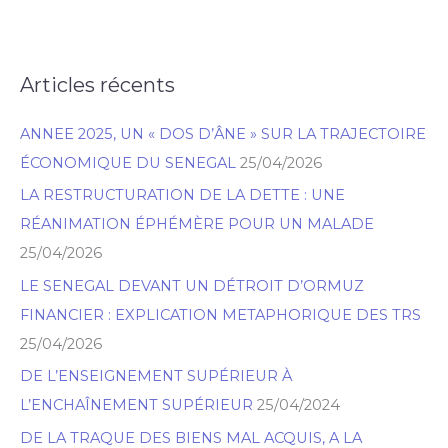
et
de
l’arachide
Articles récents
R
–
e
Fallou
ANNEE 2025, UN « DOS D’ÂNE » SUR LA TRAJECTOIRE
c
Dieng
ÉCONOMIQUE DU SENEGAL
25/04/2026
h
LA RESTRUCTURATION DE LA DETTE : UNE
e
RÉANIMATION ÉPHÉMÈRE POUR UN MALADE
r
25/04/2026
c
h
LE SENEGAL DEVANT UN DÉTROIT D’ORMUZ
e
FINANCIER : EXPLICATION METAPHORIQUE DES TRS
r
25/04/2026
DE L’ENSEIGNEMENT SUPÉRIEUR À
L’ENCHAÎNEMENT SUPÉRIEUR
25/04/2024
DE LA TRAQUE DES BIENS MAL ACQUIS, A LA