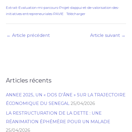
Extrait-Evaluation-mi-parcours-Projet-dappui-et-de-valorisation-des-
initiatives-entrepreneuriales-PAVIE
Télécharger
←
Article précédent
Article suivant
→
Articles récents
R
e
ANNEE 2025, UN « DOS D’ÂNE » SUR LA TRAJECTOIRE
c
ÉCONOMIQUE DU SENEGAL
25/04/2026
h
LA RESTRUCTURATION DE LA DETTE : UNE
e
RÉANIMATION ÉPHÉMÈRE POUR UN MALADE
r
25/04/2026
c