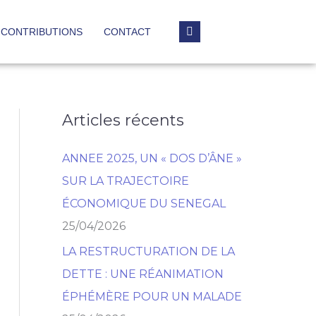
CONTRIBUTIONS
CONTACT
Articles récents
R
e
ANNEE 2025, UN « DOS D’ÂNE »
c
SUR LA TRAJECTOIRE
h
ÉCONOMIQUE DU SENEGAL
e
25/04/2026
r
LA RESTRUCTURATION DE LA
c
DETTE : UNE RÉANIMATION
h
ÉPHÉMÈRE POUR UN MALADE
e