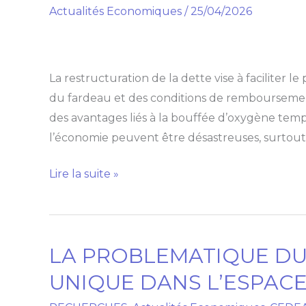
Actualités Economiques
/
25/04/2026
LA
DETTE
:
UNE
La restructuration de la dette vise à faciliter 
RÉANIMATION
du fardeau et des conditions de remboursement p
ÉPHÉMÈRE
des avantages liés à la bouffée d’oxygène temp
POUR
l’économie peuvent être désastreuses, surtout 
UN
MALADE
Lire la suite »
LA PROBLEMATIQUE DU
LA
PROBLEMATIQUE
UNIQUE DANS L’ESPAC
DU