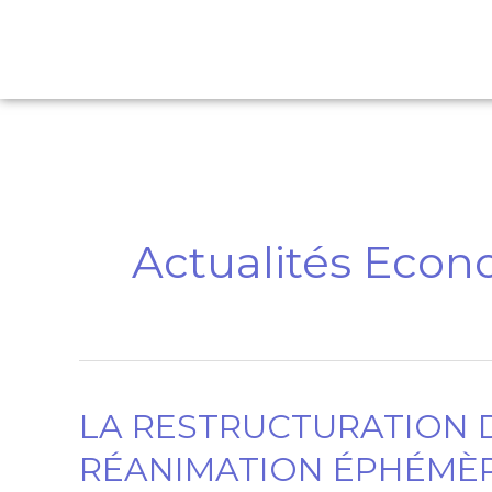
Aller
au
contenu
Actualités Eco
LA RESTRUCTURATION D
LA
RESTRUCTURATION
RÉANIMATION ÉPHÉMÈ
DE