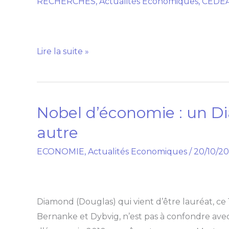
RECHERCHES
,
Actualités Economiques
,
CEDE
PASSAGE
A
LA
MONNAIE
Lire la suite »
UNIQUE
DANS
L’ESPACE
CEDEAO
Nobel d’économie : un D
Nobel
d’économie
autre
:
ECONOMIE
,
Actualités Economiques
/
20/10/2
un
Diamond
peut
en
Diamond (Douglas) qui vient d’être lauréat, ce
cacher
Bernanke et Dybvig, n’est pas à confondre ave
un