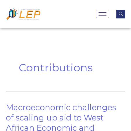
Aller
au
contenu
Contributions
Macroeconomic challenges
Macroeconomic
challenges
of scaling up aid to West
of
African Economic and
scaling