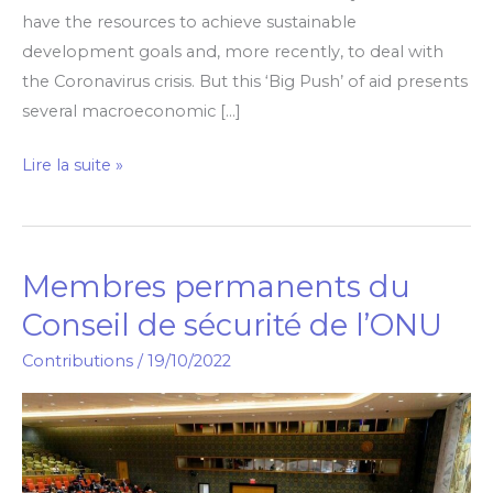
have the resources to achieve sustainable
development goals and, more recently, to deal with
the Coronavirus crisis. But this ‘Big Push’ of aid presents
several macroeconomic […]
Lire la suite »
Membres permanents du
Membres
permanents
Conseil de sécurité de l’ONU
du
Contributions
/
19/10/2022
Conseil
de
sécurité
de
l’ONU