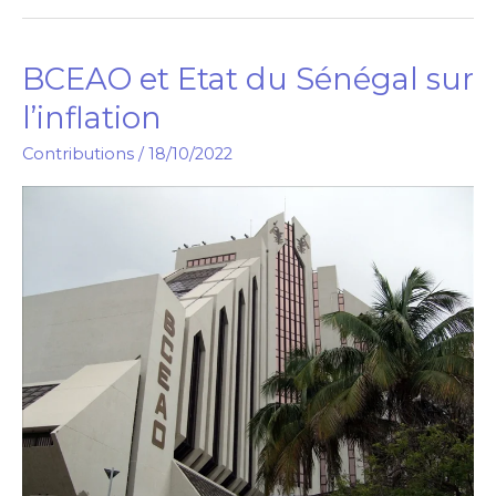
BCEAO et Etat du Sénégal sur
BCEAO
et
l’inflation
Etat
Contributions
/
18/10/2022
du
Sénégal
sur
l’inflation