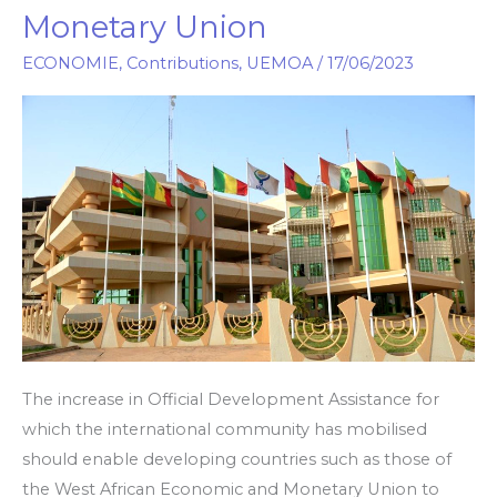
Monetary Union
up
aid
ECONOMIE
,
Contributions
,
UEMOA
/
17/06/2023
to
West
African
Economic
and
Monetary
Union
The increase in Official Development Assistance for
which the international community has mobilised
should enable developing countries such as those of
the West African Economic and Monetary Union to