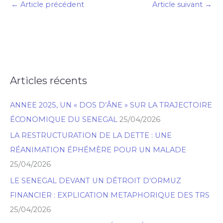
←
Article précédent
Article suivant
→
Articles récents
R
e
ANNEE 2025, UN « DOS D’ÂNE » SUR LA TRAJECTOIRE
c
ÉCONOMIQUE DU SENEGAL
25/04/2026
h
LA RESTRUCTURATION DE LA DETTE : UNE
e
RÉANIMATION ÉPHÉMÈRE POUR UN MALADE
r
25/04/2026
c
h
LE SENEGAL DEVANT UN DÉTROIT D’ORMUZ
e
FINANCIER : EXPLICATION METAPHORIQUE DES TRS
r
25/04/2026