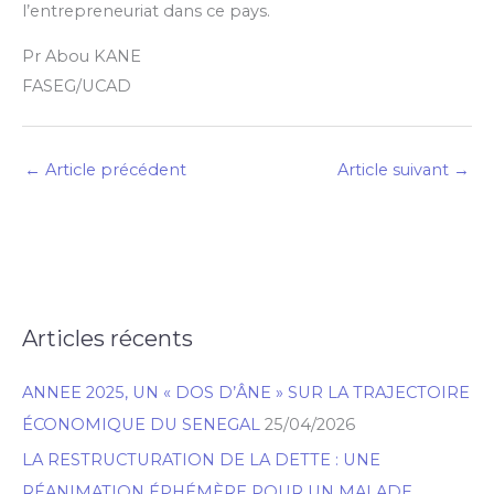
l’entrepreneuriat dans ce pays.
Pr Abou KANE
FASEG/UCAD
←
Article précédent
Article suivant
→
Articles récents
R
e
ANNEE 2025, UN « DOS D’ÂNE » SUR LA TRAJECTOIRE
c
ÉCONOMIQUE DU SENEGAL
25/04/2026
h
LA RESTRUCTURATION DE LA DETTE : UNE
e
RÉANIMATION ÉPHÉMÈRE POUR UN MALADE