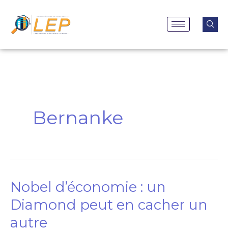
Aller
au
contenu
Bernanke
Nobel d’économie : un
Nobel
d’économie
Diamond peut en cacher un
:
autre
un