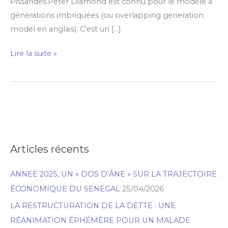
Pissarides.Peter Diamond est connu pour le modèle à
générations imbriquées (ou overlapping generation
model en anglais). C’est un […]
Lire la suite »
Articles récents
R
e
ANNEE 2025, UN « DOS D’ÂNE » SUR LA TRAJECTOIRE
c
ÉCONOMIQUE DU SENEGAL
25/04/2026
h
LA RESTRUCTURATION DE LA DETTE : UNE
e
RÉANIMATION ÉPHÉMÈRE POUR UN MALADE
r