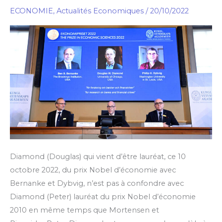
Diamond
ECONOMIE
,
Actualités Economiques
/
20/10/2022
peut
en
cacher
un
autre
Diamond (Douglas) qui vient d’être lauréat, ce 10
octobre 2022, du prix Nobel d’économie avec
Bernanke et Dybvig, n’est pas à confondre avec
Diamond (Peter) lauréat du prix Nobel d’économie
2010 en même temps que Mortensen et