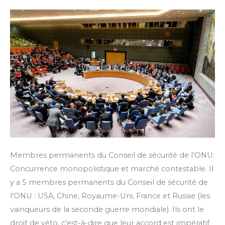
de
sécurité
de
l’ONU
Membres permanents du Conseil de sécurité de l’ONU:
Concurrence monopolistique et marché contestable. Il
y a 5 membres permanents du Conseil de sécurité de
l’ONU : USA, Chine, Royaume-Uni, France et Russie (les
vainqueurs de la seconde guerre mondiale). Ils ont le
droit de véto, c’est-à-dire que leur accord est impératif