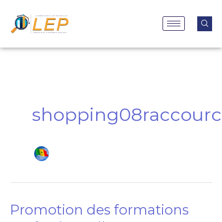
Aller
au
contenu
shopping08raccour
Promotion des formations
Promotion
des