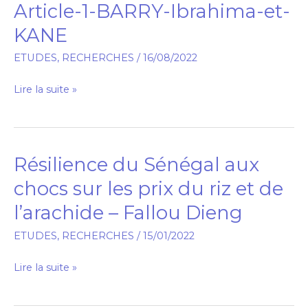
Article-1-BARRY-Ibrahima-et-
Article-
1-
KANE
BARRY-
ETUDES
,
RECHERCHES
/
16/08/2022
Ibrahima-
et-
Lire la suite »
KANE
Résilience du Sénégal aux
Résilience
du
chocs sur les prix du riz et de
Sénégal
l’arachide – Fallou Dieng
aux
chocs
ETUDES
,
RECHERCHES
/
15/01/2022
sur
Lire la suite »
les
prix