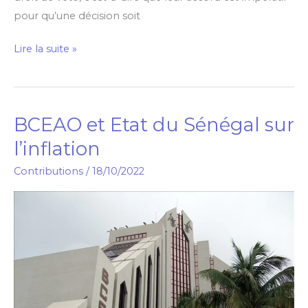
pour qu’une décision soit
Lire la suite »
BCEAO et Etat du Sénégal sur
BCEAO
et
l’inflation
Etat
Contributions
/
18/10/2022
du
Sénégal
sur
l’inflation