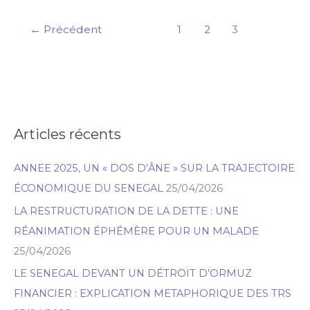
du
riz
←
Précédent
1
2
3
et
de
l’arachide
–
Fallou
Articles récents
Dieng
R
e
ANNEE 2025, UN « DOS D’ÂNE » SUR LA TRAJECTOIRE
c
ÉCONOMIQUE DU SENEGAL
25/04/2026
h
LA RESTRUCTURATION DE LA DETTE : UNE
e
RÉANIMATION ÉPHÉMÈRE POUR UN MALADE
r
25/04/2026
c
h
LE SENEGAL DEVANT UN DÉTROIT D’ORMUZ
e
FINANCIER : EXPLICATION METAPHORIQUE DES TRS