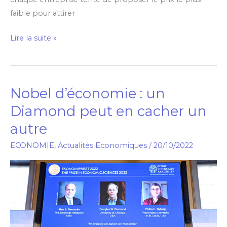
faible pour attirer
Lire la suite »
Nobel d’économie : un
Nobel
d’économie
Diamond peut en cacher un
:
autre
un
Diamond
ECONOMIE
,
Actualités Economiques
/
20/10/2022
peut
en
cacher
un
autre