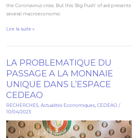
the Coronavirus crisis. But this ‘Big Push’ of aid presents
several macroeconomic
Lire la suite »
LA PROBLEMATIQUE DU
LA
PROBLEMATIQUE
PASSAGE A LA MONNAIE
DU
UNIQUE DANS L’ESPACE
PASSAGE
CEDEAO
A
LA
RECHERCHES
,
Actualités Economiques
,
CEDEAO
/
MONNAIE
10/04/2023
UNIQUE
DANS
L’ESPACE