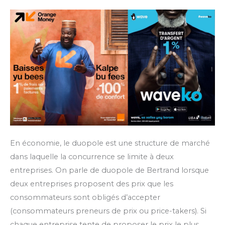
un
duopole
de
Bertrand
?
En économie, le duopole est une structure de marché
dans laquelle la concurrence se limite à deux
entreprises. On parle de duopole de Bertrand lorsque
deux entreprises proposent des prix que les
consommateurs sont obligés d’accepter
(consommateurs preneurs de prix ou price-takers). Si
chaque entreprise tente de proposer le prix le plus