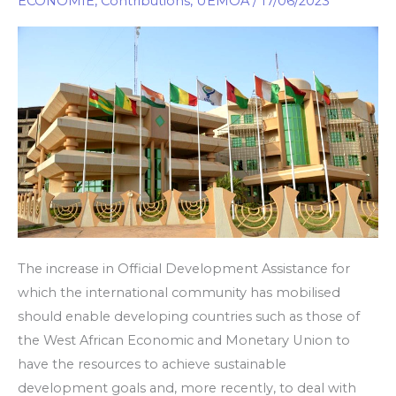
ECONOMIE
,
Contributions
,
UEMOA
/
17/06/2023
to
West
African
Economic
and
Monetary
Union
The increase in Official Development Assistance for
which the international community has mobilised
should enable developing countries such as those of
the West African Economic and Monetary Union to
have the resources to achieve sustainable
development goals and, more recently, to deal with