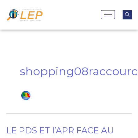
Aller
au
contenu
shopping08raccour
LE PDS ET l’APR FACE AU
LE
PDS