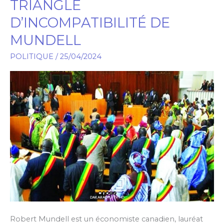
TRIANGLE
ET
D’INCOMPATIBILITÉ DE
l’APR
MUNDELL
FACE
AU
POLITIQUE
/
25/04/2024
TRIANGLE
D’INCOMPATIBILITÉ
DE
MUNDELL
Robert Mundell est un économiste canadien, lauréat