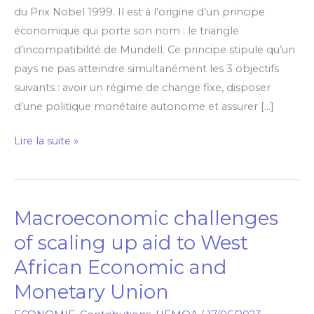
du Prix Nobel 1999. Il est à l’origine d’un principe
économique qui porte son nom : le triangle
d’incompatibilité de Mundell. Ce principe stipule qu’un
pays ne pas atteindre simultanément les 3 objectifs
suivants : avoir un régime de change fixe, disposer
d’une politique monétaire autonome et assurer […]
Lire la suite »
Macroeconomic challenges
Macroeconomic
challenges
of scaling up aid to West
of
African Economic and
scaling
Monetary Union
up
aid