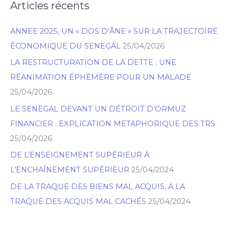
Articles récents
R
e
ANNEE 2025, UN « DOS D’ÂNE » SUR LA TRAJECTOIRE
c
ÉCONOMIQUE DU SENEGAL
25/04/2026
h
LA RESTRUCTURATION DE LA DETTE : UNE
e
RÉANIMATION ÉPHÉMÈRE POUR UN MALADE
r
25/04/2026
c
h
LE SENEGAL DEVANT UN DÉTROIT D’ORMUZ
e
FINANCIER : EXPLICATION METAPHORIQUE DES TRS
r
25/04/2026
DE L’ENSEIGNEMENT SUPÉRIEUR À
L’ENCHAÎNEMENT SUPÉRIEUR
25/04/2024
DE LA TRAQUE DES BIENS MAL ACQUIS, A LA
TRAQUE DES ACQUIS MAL CACHÉS
25/04/2024