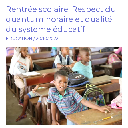
Rentrée scolaire: Respect du
Rentrée
scolaire:
quantum horaire et qualité
Respect
du système éducatif
du
quantum
EDUCATION
/
20/10/2022
horaire
et
qualité
du
système
éducatif