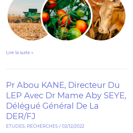
Lire la suite »
Pr Abou KANE, Directeur Du
Pr
Abou
LEP Avec Dr Mame Aby SEYE,
KANE,
Délégué Général De La
Directeur
DER/FJ​
Du
LEP
ETUDES
,
RECHERCHES
/
02/12/2022
Avec