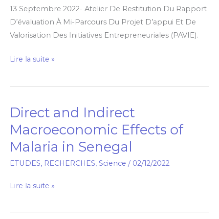
13 Septembre 2022- Atelier De Restitution Du Rapport
Dr
D’évaluation À Mi-Parcours Du Projet D’appui Et De
Mame
Valorisation Des Initiatives Entrepreneuriales (PAVIE).
Aby
SEYE,
Lire la suite »
Délégué
Général
De
La
Direct and Indirect
Direct
DER/FJ​
and
Macroeconomic Effects of
Indirect
Malaria in Senegal
Macroeconomic
Effects
ETUDES
,
RECHERCHES
,
Science
/
02/12/2022
of
Lire la suite »
Malaria
in
Senegal