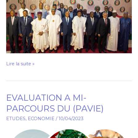
CEDEAO
Lire la suite »
EVALUATION A MI-
EVALUATION
A
PARCOURS DU (PAVIE)
MI-
ETUDES
,
ECONOMIE
/
10/04/2023
PARCOURS
DU
(PAVIE)