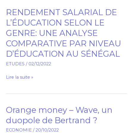
RENDEMENT SALARIAL DE
RENDEMENT
SALARIAL
L’ÉDUCATION SELON LE
DE
GENRE: UNE ANALYSE
L’ÉDUCATION
COMPARATIVE PAR NIVEAU
SELON
LE
D’ÉDUCATION AU SÉNÉGAL
GENRE:
ETUDES
/
02/12/2022
UNE
ANALYSE
Lire la suite »
COMPARATIVE
PAR
NIVEAU
D’ÉDUCATION
Orange money – Wave, un
Orange
AU
money
duopole de Bertrand ?
SÉNÉGAL
–
ECONOMIE
/
20/10/2022
Wave,